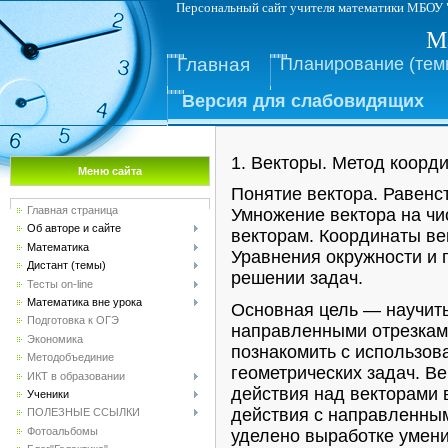
Персональный сайт учителя математ
М
Главная
Планирование (тем
Версия для слабовидящих
1. Векторы. Метод коорди
Меню сайта
Понятие вектора. Равенс
Главная страница
Умножение вектора на чи
Об авторе и сайте
векторам. Координаты ве
Математика
Уравнения окружности и 
Дистант (темы)
решении задач.
Тесты on-line
Математика вне урока
Основная цель — научить
Подготовка к ОГЭ
направленными отрезками
Экономика
познакомить с использов
Методобъединие
геометрических задач. В
ИКТ в образовании
действия над векторами вв
Ученики
действия с направленны
ПОЛЕЗНЫЕ ССЫЛКИ
Фотоальбомы
уделено выработке умени