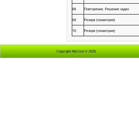
68
Повторение. Решение задач
69
Резерв (геометрия)
70
Резерв (геометрия)
Copyright MyCorp © 2026