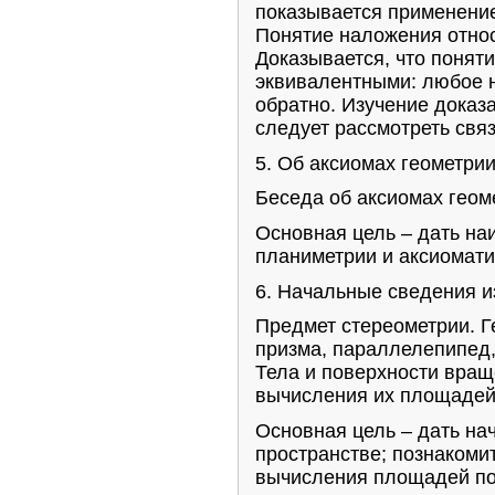
показывается применение
Понятие наложения относ
Доказывается, что понят
эквивалентными: любое 
обратно. Изучение доказ
следует рассмотреть свя
5. Об аксиомах геометрии 
Беседа об аксиомах геом
Основная цель – дать на
планиметрии и аксиомати
6. Начальные сведения из
Предмет стереометрии. Г
призма, параллелепипед
Тела и поверхности вращ
вычисления их площадей
Основная цель – дать на
пространстве; познаком
вычисления площадей по