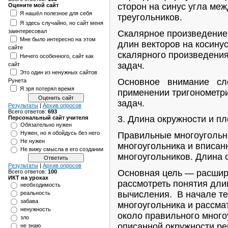
сторон на синус угла ме
Оцените мой сайт
Я нашёл полезное для себя
треугольников.
Я здесь случайно, но сайт меня
заинтересовал
Скалярное произведение 
Мне было интересно на этом
длин векторов на косину
сайте
скалярного произведения
Ничего особенного, сайт как
задач.
сайт
Это один из ненужных сайтов
Основное внимание сл
Рунета
Я зря потерял время
применении тригонометри
задач.
Результаты
|
Архив опросов
Всего ответов:
693
3. Длина окружности и пл
Персональный сайт учителя
Обязательно нужен
Нужен, но я обойдусь без него
Правильные многоугольни
Не нужен
многоугольника и вписан
Не вижу смысла в его создании
многоугольников. Длина 
Результаты
|
Архив опросов
Основная цель — расшири
Всего ответов:
100
ИКТ на уроках
рассмотреть понятия дли
необходимость
вычисления. В начале т
реальность
забава
многоугольника и рассма
ненужность
около правильного много
зло
описанной окружности ре
не знаю