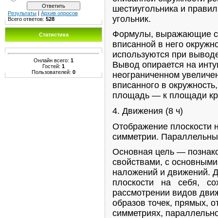
шестиугольника и правил
Результаты
|
Архив опросов
угольник.
Всего ответов:
528
Формулы, выражающие ст
Статистика
вписанной в него окружн
используются при вывод
Онлайн всего:
1
Вывод опирается на инту
Гостей:
1
Пользователей:
0
неограниченном увеличен
вписанного в окружность,
площадь — к площади кру
4. Движения (8 ч)
Отображение плоскости н
симметрии. Параллельный
Основная цель — познако
свойствами, с основным
наложений и движений.
плоскости на себя, сох
рассмотрении видов дви
образов точек, прямых, о
симметриях, параллельн