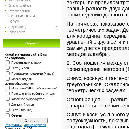
Блог"Галактика"
векторы по правилам тре
Каталог файлов
равный разности двух да
Каталог статей
произведению данного ве
ГОСТЕВАЯ КНИГА
ФОРУМ
На примерах показываетс
Отдыхаем :)
геометрических задач. 
Карта сайта
для координат середины 
уравнений окружности и 
Опросы
самым дается представле
методов алгебры.
Какой материал сайта Вам
пригодился?
2. Соотношения между ст
Презентация к уроку
Тест (Excel)
произведение векторов (1
Программа предмета (курса)
Синус, косинус и тангенс
Материал для
треугольников. Скалярно
метод.объединения
Материал "ИКТ в образовании"
геометрических задачах.
Психология в работе учителя
Основная цель — развить
Классное руководство
аппарат при решении гео
Дистант (темы)
Тесты (on-line)
Синус и косинус любого 
Отчеты
полуокружности, доказыв
Результаты
|
Архив опросов
еще одна формула площа
Всего ответов:
103