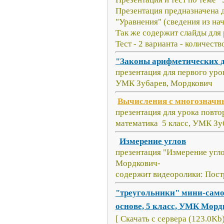
Презентация предназначена д
"Уравнения" (сведения из на
Так же содержит слайды для 
Тест - 2 варианта - количест
"Законы арифметических 
презентация для первого урок
УМК Зубарев, Мордкович
Вычисления с многознач
презентация для урока повто
математика 5 класс, УМК Зу
Измерение углов
презентация "
Измерение угл
Мордкович-
содержит видеоролики: Пост
"треугольники" мини-само
основе, 5 класс, УМК Мор
[ Скачать с сервера (123.0Kb)