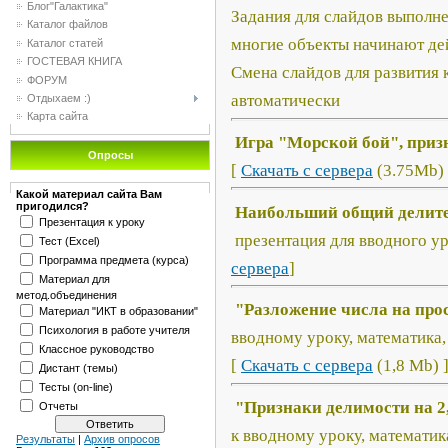
Блог"Галактика"
Задания для слайдов выполн
Каталог файлов
многие объекты начинают дей
Каталог статей
ГОСТЕВАЯ КНИГА
Смена слайдов для развития 
ФОРУМ
автоматически
Отдыхаем :)
Карта сайта
Игра "Морской бой", приз
Опросы
[
Скачать с сервера
(3.75Mb) 
Какой материал сайта Вам
пригодился?
Наибольший общий делите
Презентация к уроку
презентация для вводного ур
Тест (Excel)
Программа предмета (курса)
сервера
]
Материал для
метод.объединения
"Разложение числа на про
Материал "ИКТ в образовании"
Психология в работе учителя
вводному уроку, математика,
Классное руководство
[
Скачать с сервера
(1,8 Mb) 
Дистант (темы)
Тесты (on-line)
"Признаки делимости на 2, 
Отчеты
к вводному уроку, математика
Результаты
|
Архив опросов