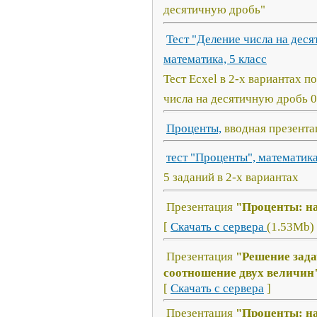
десятичную дробь"
Тест "Деление числа на десят
математика, 5 класс
Тест Ecxel в 2-х вариантах п
числа на десятичную дробь 0,1
Проценты,
вводная презентац
тест "Проценты", математика
5 заданий в 2-х вариантах
Презентация
"Проценты: на
[
Скачать с сервера
(1.53Mb) 
Презентация
"Решение зада
соотношение двух величин
[
Скачать с сервера
]
Презентация
"Проценты: н