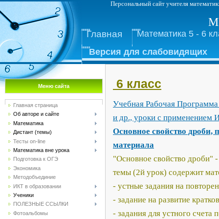
Персональный сайт учителя м
М
Главная
Математика 5 - 6 к
Версия для слабовидящих
6 класс
Меню сайта
Учебная Рабочая Программа 
Главная страница
Об авторе и сайте
и др., уроки с применением 
Математика
Основное свойство дроби, 
Дистант (темы)
Тесты on-line
материала
Математика вне урока
"Основное свойство дроби" -
Подготовка к ОГЭ
Экономика
темы (2й урок) содержит мат
Методобъединие
- устные задания на повторе
ИКТ в образовании
Ученики
- задание на развитие кратк
ПОЛЕЗНЫЕ ССЫЛКИ
- задания для устного счета 
Фотоальбомы