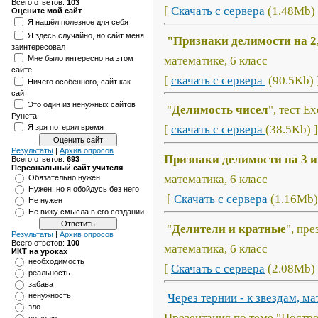
Всего ответов:
103
[
Скачать с сервера
(1.48Mb) 
Оцените мой сайт
Я нашёл полезное для себя
Я здесь случайно, но сайт меня
"Признаки делимости на 2, 
заинтересовал
математике, 6 класс
Мне было интересно на этом
сайте
[
скачать с сервера
(90.5Kb) 
Ничего особенного, сайт как
сайт
Это один из ненужных сайтов
"
Делимость чисел
", тест E
Рунета
Я зря потерял время
[
скачать с сервера
(38.5Kb) ]
Результаты
|
Архив опросов
Признаки делимости на 3 и 
Всего ответов:
693
Персональный сайт учителя
математика, 6 класс
Обязательно нужен
Нужен, но я обойдусь без него
[
Скачать с сервера
(1.16Mb)
Не нужен
Не вижу смысла в его создании
"
Делители и кратные
", пр
Результаты
|
Архив опросов
Всего ответов:
100
математика, 6 класс
ИКТ на уроках
необходимость
[
Скачать с сервера
(2.08Mb) 
реальность
забава
ненужность
Через тернии - к звездам, ма
зло
Презентация по теме "Постро
не знаю