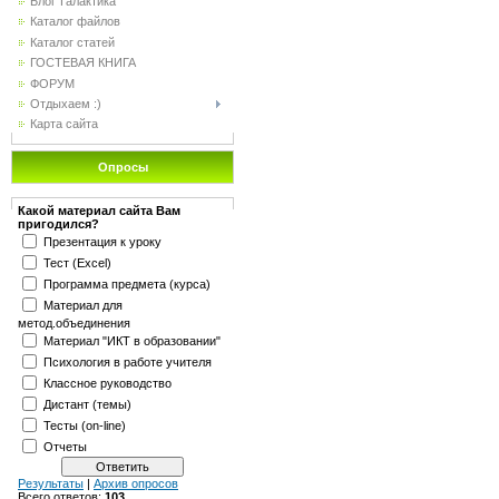
Блог"Галактика"
Каталог файлов
Каталог статей
ГОСТЕВАЯ КНИГА
ФОРУМ
Отдыхаем :)
Карта сайта
Опросы
Какой материал сайта Вам
пригодился?
Презентация к уроку
Тест (Excel)
Программа предмета (курса)
Материал для
метод.объединения
Материал "ИКТ в образовании"
Психология в работе учителя
Классное руководство
Дистант (темы)
Тесты (on-line)
Отчеты
Результаты
|
Архив опросов
Всего ответов:
103