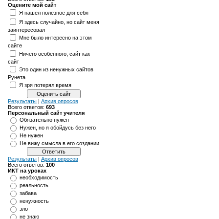
Оцените мой сайт
Я нашёл полезное для себя
Я здесь случайно, но сайт меня
заинтересовал
Мне было интересно на этом
сайте
Ничего особенного, сайт как
сайт
Это один из ненужных сайтов
Рунета
Я зря потерял время
Результаты
|
Архив опросов
Всего ответов:
693
Персональный сайт учителя
Обязательно нужен
Нужен, но я обойдусь без него
Не нужен
Не вижу смысла в его создании
Результаты
|
Архив опросов
Всего ответов:
100
ИКТ на уроках
необходимость
реальность
забава
ненужность
зло
не знаю