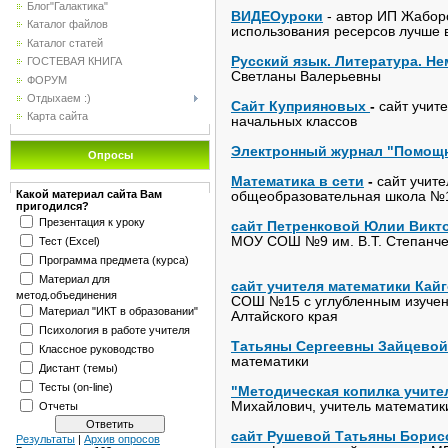
Блог"Галактика"
ВИДЕОуроки
- автор ИП Жаборо
Каталог файлов
использования ресерсов лучше 
Каталог статей
Русский язык. Литература. Не
ГОСТЕВАЯ КНИГА
Светланы Валерьевны
ФОРУМ
Отдыхаем :)
Сайт Куприяновых
-
сайт учит
Карта сайта
начальных классов
Электронный журнал "Помощн
Опросы
Математика в сети
-
сайт учит
Какой материал сайта Вам
общеобразовательная школа №1
пригодился?
Презентация к уроку
сайт Петренковой Юлии Викт
МОУ СОШ №9 им. В.Т. Степанчен
Тест (Excel)
Программа предмета (курса)
Материал для
сайт учителя математики Ка
метод.объединения
СОШ №15 с углубленным изучен
Материал "ИКТ в образовании"
Алтайского края
Психология в работе учителя
Татьяны Сергеевны Зайцевой
Классное руководство
математики
Дистант (темы)
Тесты (on-line)
"Методическая копилка учите
Михайлович, учитель математик
Отчеты
сайт Рушевой Татьяны Бори
Результаты
|
Архив опросов