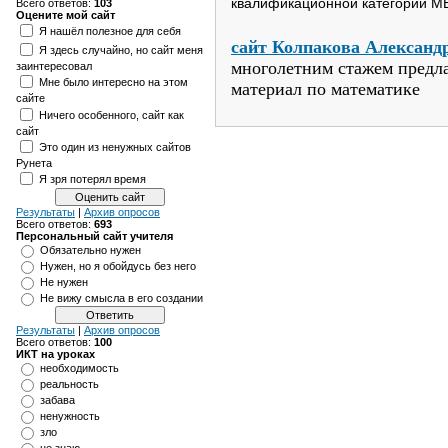
квалификационной категории 
Всего ответов:
103
Оцените мой сайт
Я нашёл полезное для себя
сайт Колпакова Александ
Я здесь случайно, но сайт меня
многолетним стажем предл
заинтересовал
Мне было интересно на этом
материал по математике
сайте
Ничего особенного, сайт как
сайт
Это один из ненужных сайтов
Рунета
Я зря потерял время
Результаты
|
Архив опросов
Всего ответов:
693
Персональный сайт учителя
Обязательно нужен
Нужен, но я обойдусь без него
Не нужен
Не вижу смысла в его создании
Результаты
|
Архив опросов
Всего ответов:
100
ИКТ на уроках
необходимость
реальность
забава
ненужность
зло
не знаю