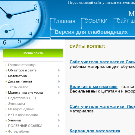
Персональный сайт учителя м
М
Главная
ССЫЛКИ
Сайт 
Версия для слабовидящих
САЙТЫ КОЛЛЕГ:
Меню сайта
Сайт учителя математики Са
Главная страница
учебных материалов для обучаю
Об авторе и сайте
Математика
Дистант (темы)
Великие о математике
- статьи
Тесты on-line
Васильевны
с цитатами и афо
Математика вне урока
Подготовка к ОГЭ
Экономика
Сайт учителя математики. Лю
Методобъединие
материалов
ИКТ в образовании
Ученики
ПОЛЕЗНЫЕ ССЫЛКИ
Карман для математика
Фотоальбомы