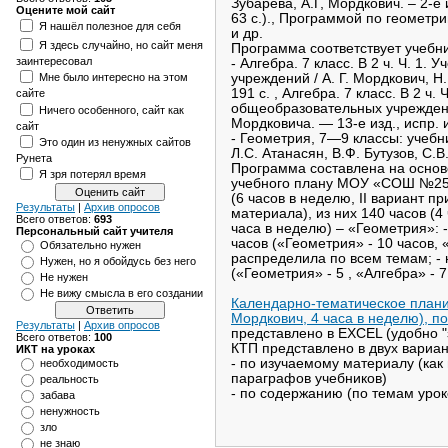
Зубарева, А.Г, Мордкович. – 2-е 
Оцените мой сайт
63 с.)., Программой по геометрии
Я нашёл полезное для себя
и др.
Я здесь случайно, но сайт меня
Программа соответствует учебн
заинтересовал
- Алгебра. 7 класс. В 2 ч. Ч. 1
Мне было интересно на этом
учреждений / А. Г. Мордкович, Н
191 с. , Алгебра. 7 класс. В 2 ч.
сайте
общеобразовательных учреждений /
Ничего особенного, сайт как
Мордковича. — 13-е изд., испр. 
сайт
- Геометрия, 7—9 классы: учеб
Это один из ненужных сайтов
Л.С. Атанасян, В.Ф. Бутузов, С
Рунета
Программа составлена на основе
Я зря потерял время
учебного плану МОУ «СОШ №25» г
(6 часов в неделю, II вариант 
Результаты
|
Архив опросов
материала), из них 140 часов (4
Всего ответов:
693
часа в неделю) – «Геометрия»: -
Персональный сайт учителя
часов («Геометрия» - 10 часов, 
Обязательно нужен
распределила по всем темам; - 
Нужен, но я обойдусь без него
(«Геометрия» - 5 , «Алгебра» - 7 
Не нужен
Не вижу смысла в его создании
Календарно-тематическое плани
Мордкович, 4 часа в неделю), п
Результаты
|
Архив опросов
представлено в EXCEL (удобно "
Всего ответов:
100
КТП представлено в двух вариан
ИКТ на уроках
- по изучаемому материалу (как
необходимость
параграфов учебников)
реальность
- по содержанию (по темам урок
забава
ненужность
зло
не знаю