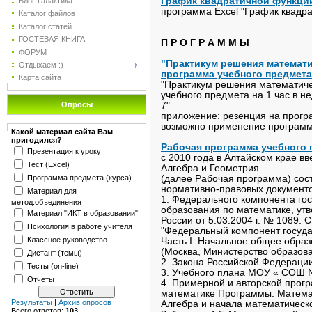
График квадратичной функци
Блог"Галактика"
программа Excel "График квадр
Каталог файлов
Каталог статей
ГОСТЕВАЯ КНИГА
П Р О Г Р А М М Ы
ФОРУМ
"Практикум решения математи
Отдыхаем :)
программа учебного предмета 
Карта сайта
"Практикум решения математиче
учебного предмета на 1 час в не
Опросы
7"
приложение: резенция на прог
возможно применение программ
Какой материал сайта Вам
пригодился?
Рабочая программа учебного 
Презентация к уроку
с 2010 года в Алтайском крае в
Тест (Excel)
Алгебра и Геометрия
Программа предмета (курса)
(далее Рабочая программа) сос
нормативно-правовых документо
Материал для
1. Федерального компонента го
метод.объединения
образования по математике, ут
Материал "ИКТ в образовании"
России от 5.03.2004 г. № 1089. 
Психология в работе учителя
"Федеральный компонент госуда
Классное руководство
Часть I. Начальное общее обра
(Москва, Министерство образов
Дистант (темы)
2. Закона Российской Федерации 
Тесты (on-line)
3. Учебного плана МОУ « СОШ №
Отчеты
4. Примерной и авторской прог
математике Программы. Математи
Результаты
|
Архив опросов
Алгебра и начала математическог
Всего ответов:
103