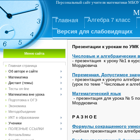
Персональный сайт учителя матема
М
Главная
Алгебра 7 класс
Версия для слабовидящих
Презентации к урокам по УМК 
Меню сайта
Числовые и алгебраические 
- презентация к уроку №1 в курс
Мордковича
Главная страница
Об авторе и сайте
Переменная. Допустимое знач
Математика
- презентация к урокупо алгебре
Дистант (темы)
(урок по теме " Числовые и алг
Тесты on-line
Математический язык
Математика вне урока
- презентация для урока № 5 по 
Подготовка к ОГЭ
Мордковича
Экономика
Методобъединие
Р А З Н О Е
ИКТ в образовании
Ученики
Формулы сокращенного умно
ПОЛЕЗНЫЕ ССЫЛКИ
учебная презентация по алгебре
Фотоальбомы