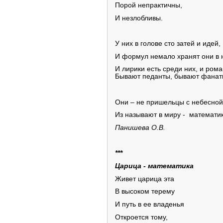
Порой непрактичны,
И незлобливы.
У них в голове сто затей и идей,
И формул немало хранят они в 
И лирики есть среди них, и рома
Бывают педанты, бывают фанат
Они – не пришельцы с небесной 
Из называют в миру - математик
Панишева О.В.
***
Царица - математика
Живет царица эта
В высоком терему
И путь в ее владенья
Откроется тому,