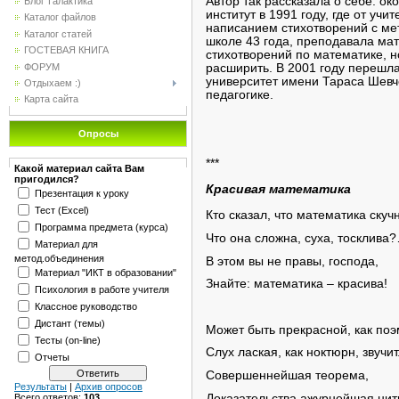
Автор так рассказала о себе: ок
Блог"Галактика"
институт в 1991 году, где от уч
Каталог файлов
написанием стихотворений с ме
Каталог статей
школе 43 года, преподавала ма
ГОСТЕВАЯ КНИГА
стихотворений по математике, н
ФОРУМ
расширить. В 2001 году перешла
университет имени Тараса Шевч
Отдыхаем :)
педагогике.
Карта сайта
Опросы
***
Какой материал сайта Вам
пригодился?
Красивая математика
Презентация к уроку
Тест (Excel)
Кто сказал, что математика скуч
Программа предмета (курса)
Что она сложна, суха, тосклива
Материал для
метод.объединения
В этом вы не правы, господа,
Материал "ИКТ в образовании"
Знайте: математика – красива!
Психология в работе учителя
Классное руководство
Дистант (темы)
Может быть прекрасной, как поэ
Тесты (on-line)
Слух лаская, как ноктюрн, звучит
Отчеты
Совершеннейшая теорема,
Результаты
|
Архив опросов
Доказательства ажурнейшая нит
Всего ответов:
103