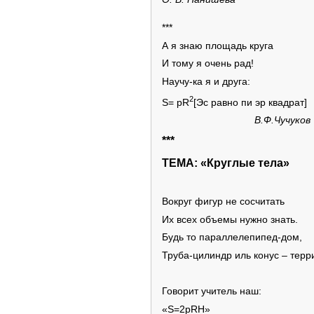
***
А я знаю площадь круга
И тому я очень рад!
Научу-ка я и друга:
2
S= pR
[Эс равно пи эр квадрат]
В.Ф.Чучуков
***
ТЕМА: «Круглые тела»
Вокруг фигур не сосчитать
Их всех объемы нужно знать.
Будь то параллелепипед-дом,
Труба-цилиндр иль конус – терр
Говорит учитель наш:
«S=2pRН»