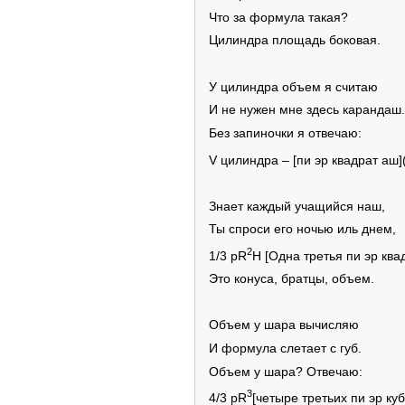
Что за формула такая?
Цилиндра площадь боковая.
У цилиндра объем я считаю
И не нужен мне здесь карандаш.
Без запиночки я отвечаю:
V цилиндра – [пи эр квадрат аш]
Знает каждый учащийся наш,
Ты спроси его ночью иль днем,
2
1/3 pR
Н [Одна третья пи эр ква
Это конуса, братцы, объем.
Объем у шара вычисляю
И формула слетает с губ.
Объем у шара? Отвечаю:
3
4/3 pR
[четыре третьих пи эр куб