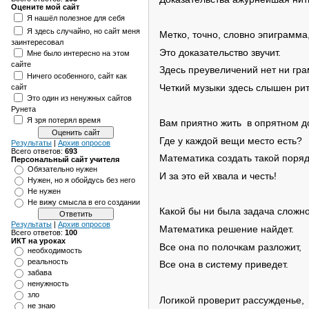
Оцените мой сайт
Я нашёл полезное для себя
Я здесь случайно, но сайт меня
Метко, точно, словно эпиграмма
заинтересовал
Это доказательство звучит.
Мне было интересно на этом
сайте
Здесь преувеличений нет ни гр
Ничего особенного, сайт как
сайт
Четкий музыки здесь слышен ри
Это один из ненужных сайтов
Рунета
Я зря потерял время
Вам приятно жить в опрятном д
Где у каждой вещи место есть?
Результаты
|
Архив опросов
Всего ответов:
693
Математика создать такой поряд
Персональный сайт учителя
Обязательно нужен
И за это ей хвала и честь!
Нужен, но я обойдусь без него
Не нужен
Не вижу смысла в его создании
Какой бы ни была задача сложно
Результаты
|
Архив опросов
Математика решение найдет.
Всего ответов:
100
ИКТ на уроках
Все она по полочкам разложит,
необходимость
реальность
Все она в систему приведет.
забава
ненужность
зло
Логикой проверит рассужденье,
не знаю