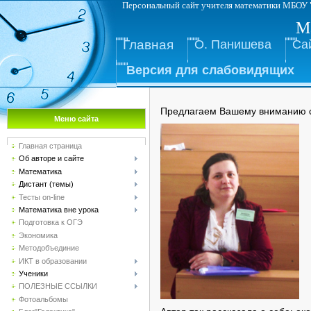
Персональный сайт учителя математ
М
Главная
О. Панишева
Са
Версия для слабовидящих
Предлагаем Вашему вниманию с
Меню сайта
Главная страница
Об авторе и сайте
Математика
Дистант (темы)
Тесты on-line
Математика вне урока
Подготовка к ОГЭ
Экономика
Методобъединие
ИКТ в образовании
Ученики
ПОЛЕЗНЫЕ ССЫЛКИ
Фотоальбомы