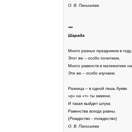
О. В. Панишева
***
Шарада
Много разных праздников в году,
Этот же – особо почитаем,
Много равенств в математике на
Эти же – особо изучаем.
Разница – в одной лишь букве.
«р» на «т» ты замени,
И такая выйдет штука:
Равенства всегда равны.
(
Р
ождество -
т
ождество)
О. В. Панишева