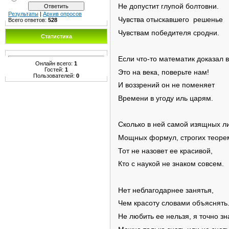
Не допустит глупой болтовни.
Результаты
|
Архив опросов
Чувства отыскавшего решенье
Всего ответов:
528
Чувствам победителя сродни.
Статистика
Если что-то математик доказал 
Онлайн всего:
1
Гостей:
1
Это на века, поверьте нам!
Пользователей:
0
И воззрений он не поменяет
Времени в угоду иль царям.
Сколько в ней самой изящных л
Мощных формул, строгих теоре
Тот не назовет ее красивой,
Кто с наукой не знаком совсем.
Нет неблагодарнее занятья,
Чем красоту словами объяснять
Не любить ее нельзя, я точно зн