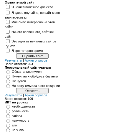
Оцените мой сайт
Я нашёл полезное для себя
Я здесь случайно, но сайт меня
заинтересовал
Мне было интересно на этом
сайте
Ничего особенного, сайт как
сайт
Это один из ненужных сайтов
Рунета
Я зря потерял время
Результаты
|
Архив опросов
Всего ответов:
693
Персональный сайт учителя
Обязательно нужен
Нужен, но я обойдусь без него
Не нужен
Не вижу смысла в его создании
Результаты
|
Архив опросов
Всего ответов:
100
ИКТ на уроках
необходимость
реальность
забава
ненужность
зло
не знаю