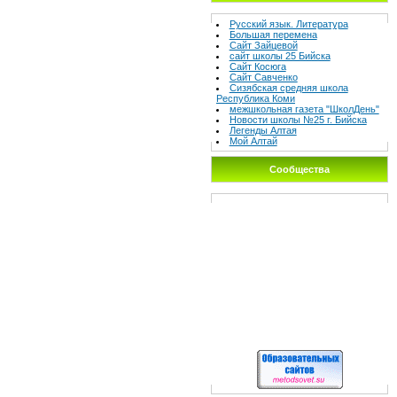
Русский язык. Литература
Большая перемена
Сайт Зайцевой
сайт школы 25 Бийска
Сайт Косюга
Сайт Савченко
Сизябская средняя школа
Республика Коми
межшкольная газета "ШколДень"
Новости школы №25 г. Бийска
Легенды Алтая
Мой Алтай
Сообщества