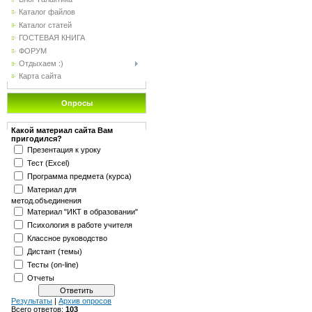
Каталог файлов
Каталог статей
ГОСТЕВАЯ КНИГА
ФОРУМ
Отдыхаем :)
Карта сайта
Опросы
Какой материал сайта Вам
пригодился?
Презентация к уроку
Тест (Excel)
Программа предмета (курса)
Материал для
метод.объединения
Материал "ИКТ в образовании"
Психология в работе учителя
Классное руководство
Дистант (темы)
Тесты (on-line)
Отчеты
Результаты
|
Архив опросов
Всего ответов:
103