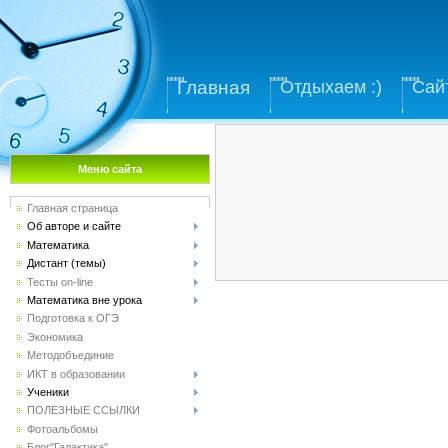
Главная
Отдыхаем :)
Сай
Меню сайта
Главная страница
Об авторе и сайте
Математика
Дистант (темы)
Тесты on-line
Математика вне урока
Подготовка к ОГЭ
Экономика
Методобъединие
ИКТ в образовании
Ученики
ПОЛЕЗНЫЕ ССЫЛКИ
Фотоальбомы
Блог"Галактика"