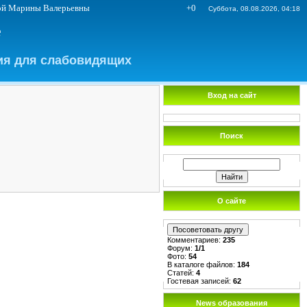
 Бийска Еремеевой Марины Валерьевны +0
Суббота, 08.08.2026, 04:18
е
ия для слабовидящих
Вход на сайт
Поиск
О сайте
Комментариев:
235
Форум:
1/1
Фото:
54
В каталоге файлов:
184
Статей:
4
Гостевая записей:
62
News образования