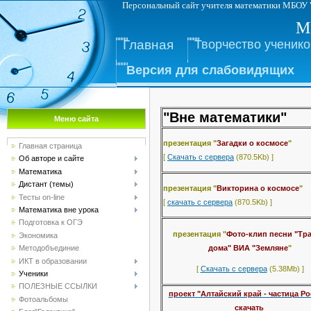
Персональный сайт учителя математ
М
Главная
Творчество ученико
Версия для слабовидящих
"Вне математики"
Меню сайта
презентация "
Загадки о космосе
"
Главная страница
[
Скачать с сервера
(870.5Kb) ]
Об авторе и сайте
Математика
Дистант (темы)
презентация "
Викторина о космосе
"
Тесты on-line
[
скачать с сервера
(870.5Kb) ]
Математика вне урока
Подготовка к ОГЭ
презентация "
Фото-клип песни "Тра
Экономика
дома" ВИА "Земляне
"
Методобъединие
ИКТ в образовании
[
Скачать с сервера
(5.38Mb) ]
Ученики
ПОЛЕЗНЫЕ ССЫЛКИ
проект "Алтайский край - частица Р
Фотоальбомы
скачать