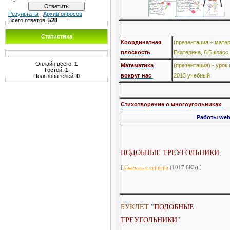
Результаты
|
Архив опросов
Всего ответов:
528
Статистика
Координатная
(презентация + матер
плоскость
Екатерина, 6 Б класс
Онлайн всего:
1
Математика
(презентация) - урок
Гостей:
1
вокруг нас
2013 учебный
Пользователей:
0
Стихотворение о многоугольниках
Работы web
ПОДОБНЫЕ ТРЕУГОЛЬНИКИ
,
[
Скачать с сервера
(1017.6Kb) ]
БУКЛЕТ
"
ПОДОБНЫЕ
ТРЕУГОЛЬНИКИ
"