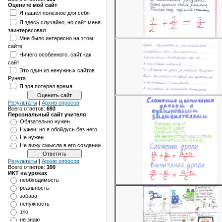
Оцените мой сайт
Я нашёл полезное для себя
Я здесь случайно, но сайт меня
заинтересовал
Мне было интересно на этом
сайте
Ничего особенного, сайт как
сайт
Это один из ненужных сайтов
Рунета
Я зря потерял время
Результаты
|
Архив опросов
Всего ответов:
693
Персональный сайт учителя
Обязательно нужен
Нужен, но я обойдусь без него
Не нужен
Не вижу смысла в его создании
Результаты
|
Архив опросов
Всего ответов:
100
ИКТ на уроках
необходимость
реальность
забава
ненужность
зло
не знаю