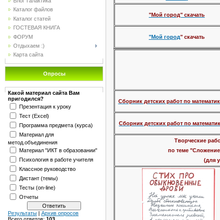
Блог"Галактика"
Каталог файлов
"Мой город" скачать
Каталог статей
ГОСТЕВАЯ КНИГА
ФОРУМ
"
Мой город
" скачать
Отдыхаем :)
Карта сайта
Опросы
Какой материал сайта Вам
пригодился?
Сборник детских работ по математик
Презентация к уроку
Тест (Excel)
Сборник детских работ по математик
Программа предмета (курса)
Материал для
Творческие рабо
метод.объединения
Материал "ИКТ в образовании"
по теме "Сложение
Психология в работе учителя
(для 
Классное руководство
Дистант (темы)
Тесты (on-line)
Отчеты
Результаты
|
Архив опросов
Всего ответов:
103