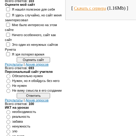
Всего ответов:
103
Оцените мой сайт
[
(1.16Mb) ]
Скачать с сервера
Я нашёл полезное для себя
Я здесь случайно, но сайт меня
заинтересовал
Мне было интересно на этом
сайте
Ничего особенного, сайт как
сайт
Это один из ненужных сайтов
Рунета
Я зря потерял время
Результаты
|
Архив опросов
Всего ответов:
693
Персональный сайт учителя
Обязательно нужен
Нужен, но я обойдусь без него
Не нужен
Не вижу смысла в его создании
Результаты
|
Архив опросов
Всего ответов:
100
ИКТ на уроках
необходимость
реальность
забава
ненужность
зло
не знаю