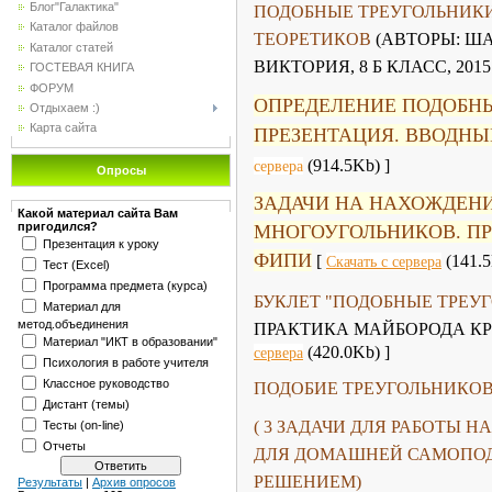
Блог"Галактика"
ПОДОБНЫЕ ТРЕУГОЛЬНИКИ,
Каталог файлов
ТЕОРЕТИКОВ
(АВТОРЫ: Ш
Каталог статей
ВИКТОРИЯ, 8 Б КЛАСС, 2015 
ГОСТЕВАЯ КНИГА
ФОРУМ
ОПРЕДЕЛЕНИЕ ПОДОБНЫ
Отдыхаем :)
Карта сайта
ПРЕЗЕНТАЦИЯ. ВВОДНЫЙ
(914.5Kb) ]
сервера
Опросы
ЗАДАЧИ НА НАХОЖДЕН
Какой материал сайта Вам
пригодился?
МНОГОУГОЛЬНИКОВ. П
Презентация к уроку
ФИПИ
[
(141.5
Скачать с сервера
Тест (Excel)
Программа предмета (курса)
БУКЛЕТ "ПОДОБНЫЕ ТРЕУ
Материал для
метод.объединения
ПРАКТИКА МАЙБОРОДА КРИС
Материал "ИКТ в образовании"
(420.0Kb) ]
сервера
Психология в работе учителя
Классное руководство
ПОДОБИЕ ТРЕУГОЛЬНИКОВ
Дистант (темы)
( 3 ЗАДАЧИ ДЛЯ РАБОТЫ 
Тесты (on-line)
Отчеты
ДЛЯ ДОМАШНЕЙ САМОПОД
РЕШЕНИЕМ)
Результаты
|
Архив опросов