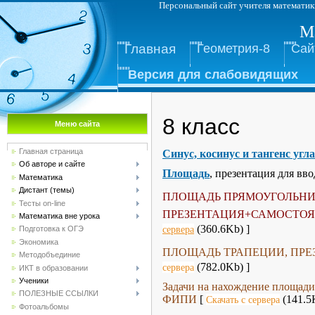
Персональный сайт учителя м
М
Главная
Геометрия-8
Сай
Версия для слабовидящих
8 класс
Меню сайта
Главная страница
Синус, косинус и тангенс угл
Об авторе и сайте
Площадь
, презентация для вв
Математика
Дистант (темы)
ПЛОЩАДЬ ПРЯМОУГОЛЬНИ
Тесты on-line
ПРЕЗЕНТАЦИЯ+САМОСТОЯ
Математика вне урока
(360.6Kb) ]
сервера
Подготовка к ОГЭ
Экономика
ПЛОЩАДЬ ТРАПЕЦИИ, ПРЕ
Методобъединие
(782.0Kb) ]
сервера
ИКТ в образовании
Ученики
Задачи на нахождение площади
ПОЛЕЗНЫЕ ССЫЛКИ
ФИПИ
[
(141.5
Скачать с сервера
Фотоальбомы